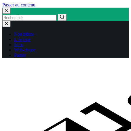
Passer au contenu
Aucun
résultat
Nos bières
L’équipe
Infos
Web-chope
Panier