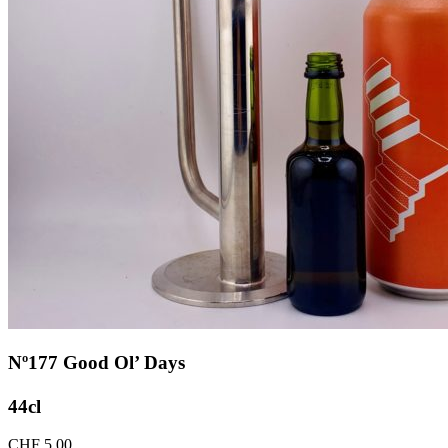
Nº177 Good Ol’ Days
44cl
CHF
5.00